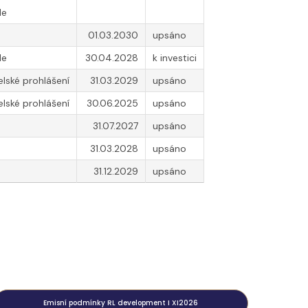
le
01.03.2030
upsáno
le
30.04.2028
k investici
elské prohlášení
31.03.2029
upsáno
elské prohlášení
30.06.2025
upsáno
31.07.2027
upsáno
31.03.2028
upsáno
31.12.2029
upsáno
Emisní podmínky RL development I XI2026