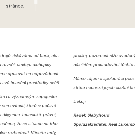
stránce.
drojů získáváme od bank, ale i
prosím, pozornost níže uvedený
 rovněž emituje dluhopisy.
náležitém prostudování těchto r
ceme apelovat na odpovědnost
Máme zájem o spolupráci pouze 
 své finanční prostředky svěří.
ztráta neohrozí jejich osobní fin
mím i s významným zapojením
Děkuji.
 nemovitostí, které si pečlivě
diligence: technické, právní,
Radek Slabyhoud
oučeno, že se situace na trhu
Spoluzakladatel, Real Luxemb
ích rozhodnutí.
Věnujte tedy,