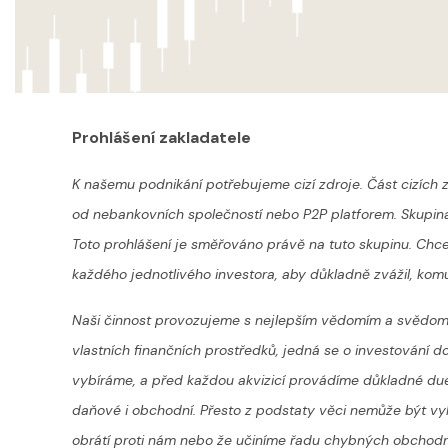
Prohlášení zakladatele
K našemu podnikání potřebujeme cizí zdroje. Část cizích z
od nebankovních společností nebo P2P platforem. Skupina
Toto prohlášení je směřováno právě na tuto skupinu. Ch
každého jednotlivého investora, aby důkladně zvážil, komu
Naši činnost provozujeme s nejlepším vědomím a svědo
vlastních finančních prostředků, jedná se o investování do
vybíráme, a před každou akvizicí provádíme důkladné due 
daňové i obchodní. Přesto z podstaty věci nemůže být vyl
obrátí proti nám nebo že učiníme řadu chybných obchodn