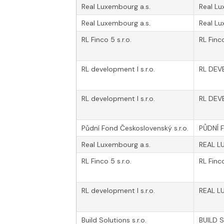
Real Luxembourg a.s.
Real L
Real Luxembourg a.s.
Real Lu
RL Finco 5 s.r.o.
RL Finc
RL development I s.r.o.
RL DEV
RL development I s.r.o.
RL DEV
Půdní Fond Československý s.r.o.
PŮDNÍ 
Real Luxembourg a.s.
REAL L
RL Finco 5 s.r.o.
RL Finc
RL development I s.r.o.
REAL L
Build Solutions s.r.o.
BUILD 