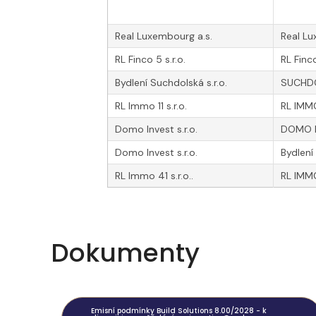
Real Luxembourg a.s.
Real L
RL Finco 5 s.r.o.
RL Finc
Bydlení Suchdolská s.r.o.
SUCHDO
RL Immo 11 s.r.o.
RL IMMO
Domo Invest s.r.o.
DOMO I
Domo Invest s.r.o.
Bydlení 
RL Immo 41 s.r.o..
RL IMM
Generated by
wpDataTables
Dokumenty
Emisní podmínky Build Solutions 8.00/2028 - k