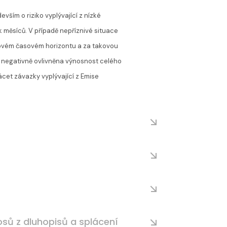
vším o riziko vyplývající z nízké
lik měsíců. V případě nepříznivé situace
akovém časovém horizontu a za takovou
t negativně ovlivněna výnosnost celého
ácet závazky vyplývající z Emise
osů z dluhopisů a splácení