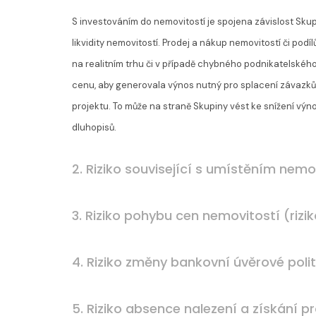
S investováním do nemovitostí je spojena závislost Skupi
likvidity nemovitostí. Prodej a nákup nemovitostí či podí
na realitním trhu či v případě chybného podnikatelské
cenu, aby generovala výnos nutný pro splacení závazků 
projektu. To může na straně Skupiny vést ke snížení výn
dluhopisů.
2. Riziko související s umístěním nemov
3. Riziko pohybu cen nemovitostí (rizik
4. Riziko změny bankovní úvěrové politi
5. Riziko absence nalezení a získání p