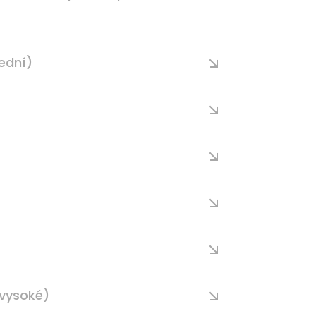
ední)
 vysoké)