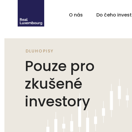
O nás
Do čeho inves
DLUHOPISY
Pouze pro
zkušené
investory