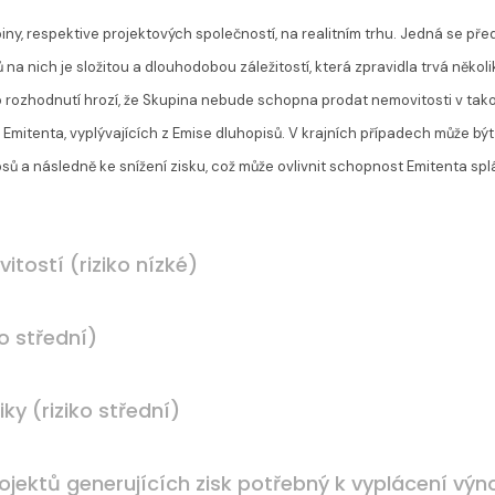
ny, respektive projektových společností, na realitním trhu. Jedná se přede
lů na nich je složitou a dlouhodobou záležitostí, která zpravidla trvá něko
ho rozhodnutí hrozí, že Skupina nebude schopna prodat nemovitosti v t
Emitenta, vyplývajících z Emise dluhopisů. V krajních případech může bý
osů a následně ke snížení zisku, což může ovlivnit schopnost Emitenta spl
itostí (riziko nízké)
o střední)
ky (riziko střední)
rojektů generujících zisk potřebný k vyplácení výn